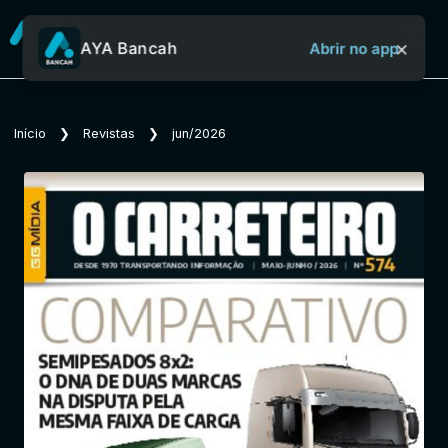
×
AYA Bancah
Abrir no app
Sobre o Aya Bancah
Início
❯
Revistas
❯
jun/2026
Início
Revistas
Jornais
Notícias