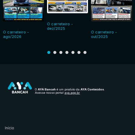
O carreteiro -
dez/2025
O carreteiro -
O carreteiro -
ago/2026
out/2025
O
AYA Bancah
é um produto da
AYA Conteúdos
.
Acesse nosso portal
aya.app.br
Início