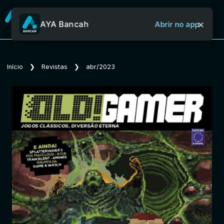
×
AYA Bancah
Abrir no app
Sobre o Aya Bancah
Início
❯
Revistas
❯
abr/2023
Início
Revistas
Jornais
Notícias