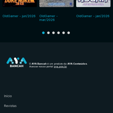
OldGamer - jun/2026
OldGamer -
OldGamer - jan/2026
mar/2026
O
AYA Bancah
é um produto da
AYA Conteúdos
.
Acesse nosso portal
aya.app.br
Início
Revistas