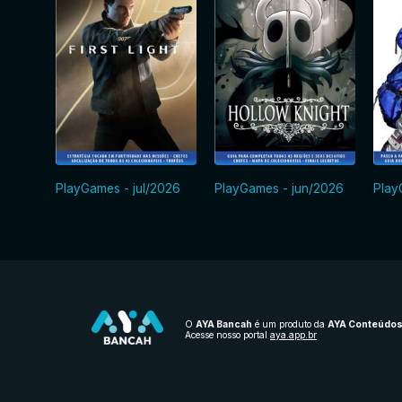
PlayGames - jul/2026
PlayGames - jun/2026
Play
O
AYA Bancah
é um produto da
AYA Conteúdo
Acesse nosso portal
aya.app.br