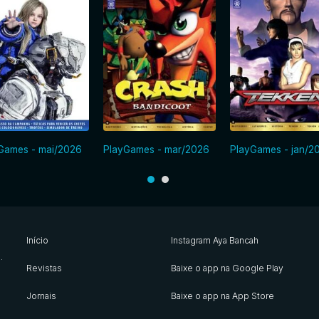
Games - mai/2026
PlayGames - mar/2026
PlayGames - jan/2
Início
Instagram Aya Bancah
s
.
Revistas
Baixe o app na Google Play
Jornais
Baixe o app na App Store