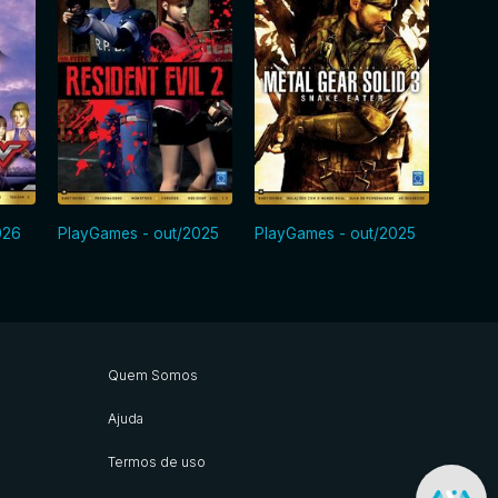
026
PlayGames - out/2025
PlayGames - out/2025
PlayG
Quem Somos
Ajuda
Termos de uso