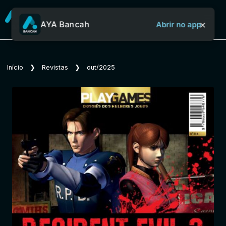
×
AYA Bancah
Abrir no app
Sobre o Aya Bancah
Início
❯
Revistas
❯
out/2025
Início
Revistas
Jornais
Notícias