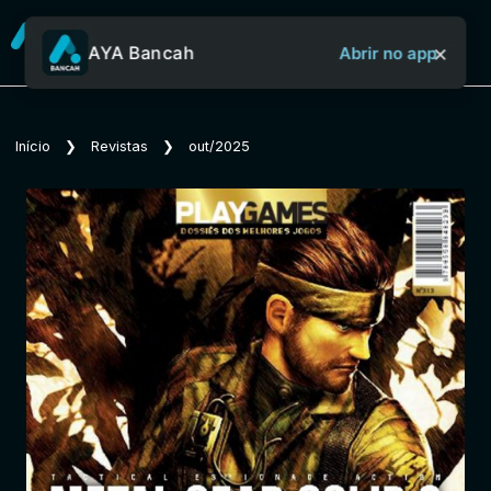
×
AYA Bancah
Abrir no app
Sobre o Aya Bancah
Início
❯
Revistas
❯
out/2025
Início
Revistas
Jornais
Notícias