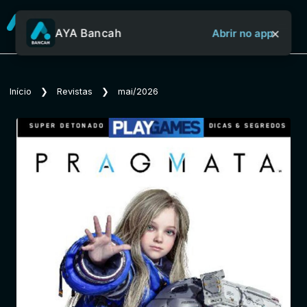
×
AYA Bancah
Abrir no app
Sobre o Aya Bancah
Início
❯
Revistas
❯
mai/2026
Início
Revistas
Jornais
Notícias