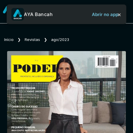
×
AYA Bancah
Abrir no app
Sobre o Aya Bancah
Início
❯
Revistas
❯
ago/2023
Início
Revistas
Jornais
Notícias