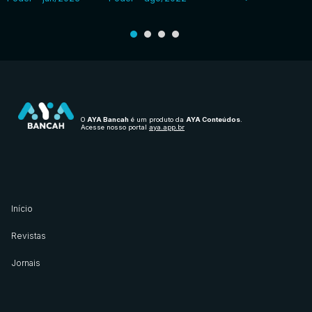
O
AYA Bancah
é um produto da
AYA Conteúdos
.
Acesse nosso portal
aya.app.br
Início
Revistas
Jornais