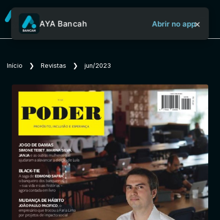
×
AYA Bancah
Abrir no app
Sobre o Aya Bancah
Início
❯
Revistas
❯
jun/2023
Início
Revistas
Jornais
Notícias