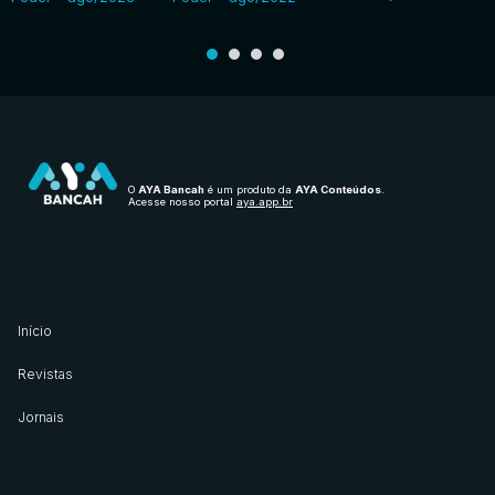
O
AYA Bancah
é um produto da
AYA Conteúdos
.
Acesse nosso portal
aya.app.br
Início
Revistas
Jornais