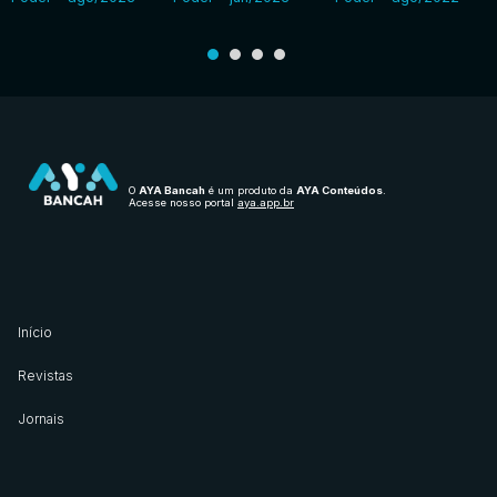
O
AYA Bancah
é um produto da
AYA Conteúdos
.
Acesse nosso portal
aya.app.br
Início
Revistas
Jornais