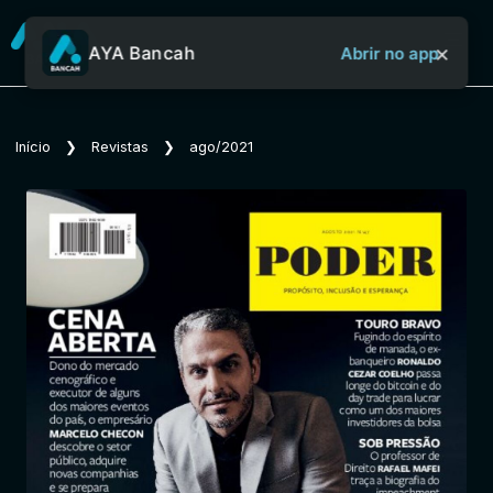
×
AYA Bancah
Abrir no app
Sobre o Aya Bancah
Início
❯
Revistas
❯
ago/2021
Início
Revistas
Jornais
Notícias