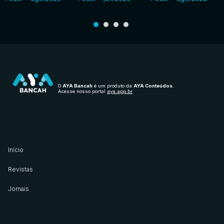
O
AYA Bancah
é um produto da
AYA Conteúdos
.
Acesse nosso portal
aya.app.br
Início
Revistas
Jornais