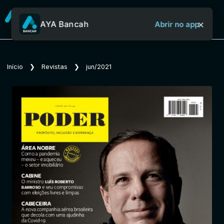
×
AYA Bancah
Abrir no app
Sobre o Aya Bancah
Início
❯
Revistas
❯
jun/2021
Início
Revistas
Jornais
Notícias