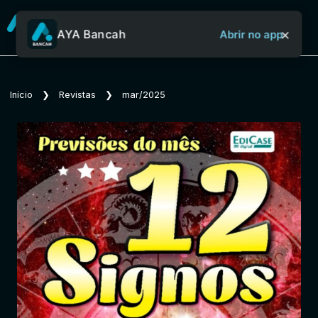
×
AYA Bancah
Abrir no app
Sobre o Aya Bancah
Início
❯
Revistas
❯
mar/2025
Início
Revistas
Jornais
Notícias