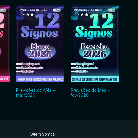
-
Previsões do Mês -
Previsões do Mês -
Previs
mar/2026
fev/2026
jan/2
Quem Somos