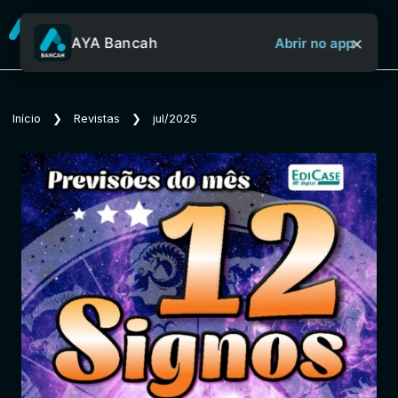
×
AYA Bancah
Abrir no app
Sobre o Aya Bancah
Início
❯
Revistas
❯
jul/2025
Início
Revistas
Jornais
Notícias