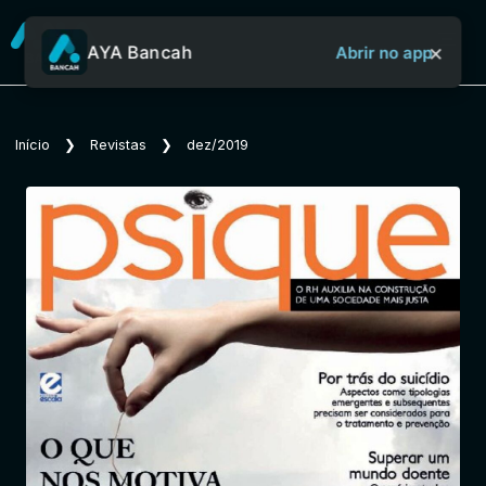
×
AYA Bancah
Abrir no app
Sobre o Aya Bancah
Início
❯
Revistas
❯
dez/2019
Início
Revistas
Jornais
Notícias