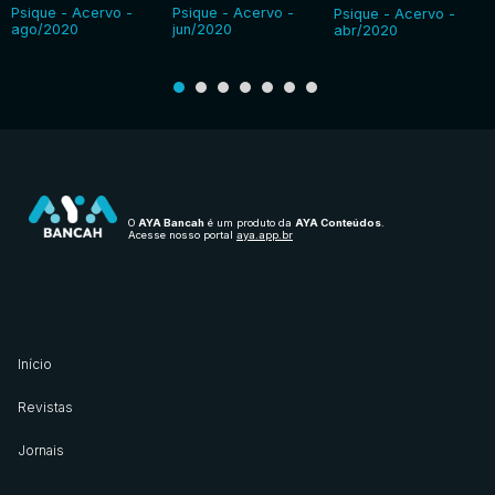
Psique - Acervo -
Psique - Acervo -
Psique - Acervo -
ago/2020
jun/2020
abr/2020
O
AYA Bancah
é um produto da
AYA Conteúdos
.
Acesse nosso portal
aya.app.br
Início
Revistas
Jornais