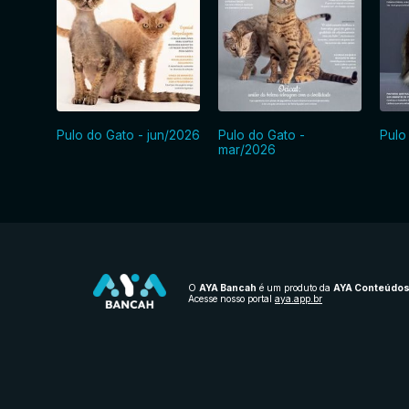
Pulo do Gato - jun/2026
Pulo do Gato -
Pulo
mar/2026
O
AYA Bancah
é um produto da
AYA Conteúdo
Acesse nosso portal
aya.app.br