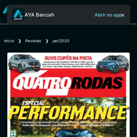
×
AYA Bancah
Abrir no app
Sobre o Aya Bancah
Início
❯
Revistas
❯
jan/2025
Início
Revistas
Jornais
Notícias