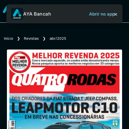
×
AYA Bancah
Abrir no app
Sobre o Aya Bancah
Início
❯
Revistas
❯
abr/2025
Início
Revistas
Jornais
Notícias