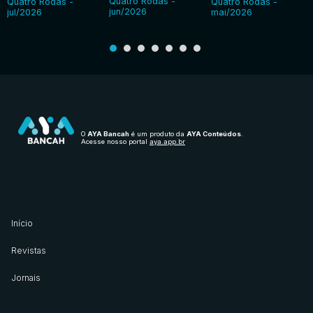
Quatro Rodas -
Quatro Rodas -
Quatro Rodas -
jun/2026
jul/2026
mai/2026
O
AYA Bancah
é um produto da
AYA Conteúdos
.
Acesse nosso portal
aya.app.br
Início
Revistas
Jornais