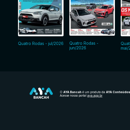
Quatro Rodas -
Quatro Rodas - jul/2026
Quat
jun/2026
mai/
O
AYA Bancah
é um produto da
AYA Conteúdo
Acesse nosso portal
aya.app.br