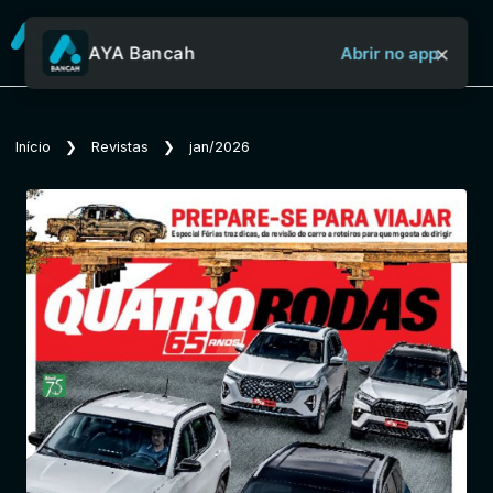
×
AYA Bancah
Abrir no app
Sobre o Aya Bancah
Início
❯
Revistas
❯
jan/2026
Início
Revistas
Jornais
Notícias