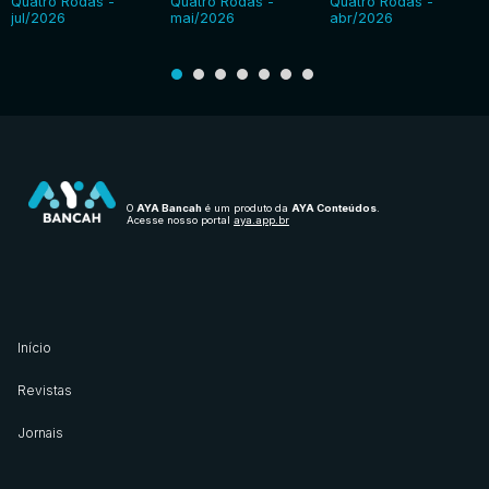
Quatro Rodas -
Quatro Rodas -
Quatro Rodas -
jul/2026
mai/2026
abr/2026
O
AYA Bancah
é um produto da
AYA Conteúdos
.
Acesse nosso portal
aya.app.br
Início
Revistas
Jornais