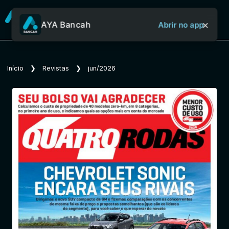
×
AYA Bancah
Abrir no app
Sobre o Aya Bancah
Início
❯
Revistas
❯
jun/2026
Início
Revistas
Jornais
Notícias