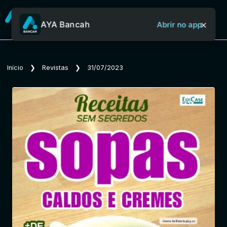
×
AYA Bancah
Abrir no app
Sobre o Aya Bancah
Início
❯
Revistas
❯
31/07/2023
Início
Revistas
Jornais
Notícias