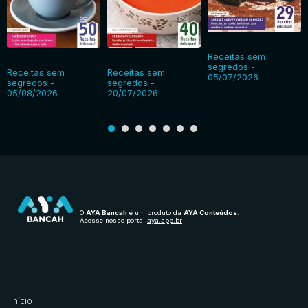
Receitas sem
segredos -
Receitas sem
Receitas sem
05/07/2026
segredos -
segredos -
05/08/2026
20/07/2026
O
AYA Bancah
é um produto da
AYA Conteúdos
.
Acesse nosso portal
aya.app.br
Início