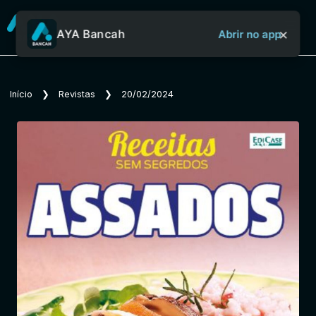
×
AYA Bancah
Abrir no app
Sobre o Aya Bancah
Início
❯
Revistas
❯
20/02/2024
Início
Revistas
Jornais
Notícias