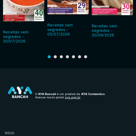
Receitas sem
Receitas sem
segredos -
segredos -
Receitas sem
05/07/2026
20/06/2026
segredos -
20/07/2026
O
AYA Bancah
é um produto da
AYA Conteúdos
.
Acesse nosso portal
aya.app.br
Início