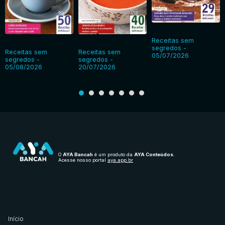
Receitas sem
segredos -
Receitas sem
Receitas sem
05/07/2026
segredos -
segredos -
05/08/2026
20/07/2026
O
AYA Bancah
é um produto da
AYA Conteúdos
.
Acesse nosso portal
aya.app.br
Início