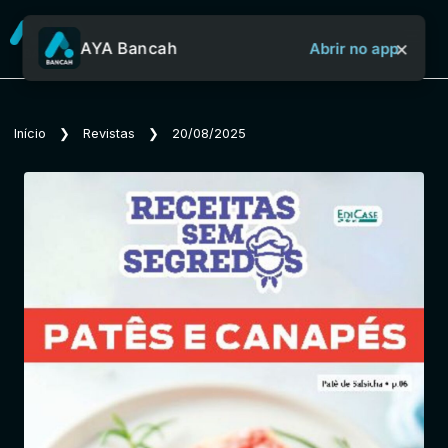
×
AYA Bancah
Abrir no app
Sobre o Aya Bancah
Início
❯
Revistas
❯
20/08/2025
Início
Revistas
Jornais
Notícias