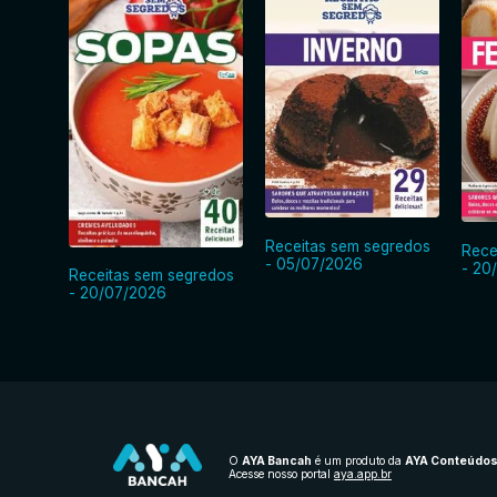
Receitas sem segredos
Rece
- 05/07/2026
- 20
Receitas sem segredos
- 20/07/2026
O
AYA Bancah
é um produto da
AYA Conteúdo
Acesse nosso portal
aya.app.br