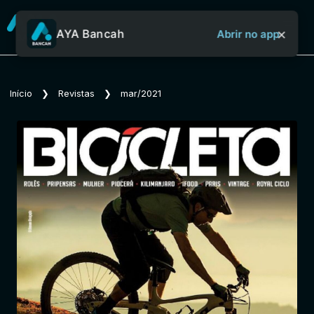
×
AYA Bancah
Abrir no app
Sobre o Aya Bancah
Início
❯
Revistas
❯
mar/2021
Início
Revistas
Jornais
Notícias