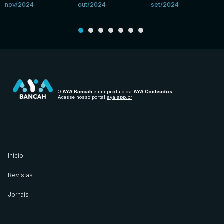
nov/2024
out/2024
set/2024
O
AYA Bancah
é um produto da
AYA Conteúdos
.
Acesse nosso portal
aya.app.br
Início
Revistas
Jornais