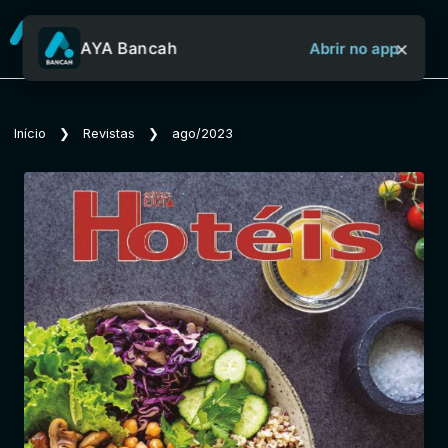
×
AYA Bancah
Abrir no app
Sobre o Aya Bancah
Início
❯
Revistas
❯
ago/2023
Início
Revistas
Jornais
Notícias