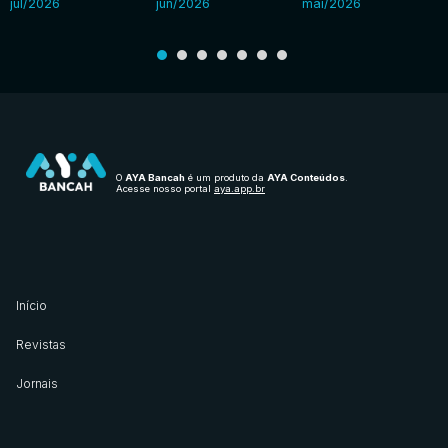
jul/2026
jun/2026
mai/2026
O
AYA Bancah
é um produto da
AYA Conteúdos
.
Acesse nosso portal
aya.app.br
Início
Revistas
Jornais