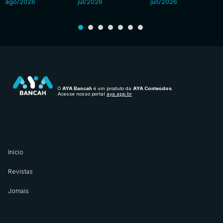
ago/2026
jul/2026
jun/2026
O
AYA Bancah
é um produto da
AYA Conteúdos
.
Acesse nosso portal
aya.app.br
Início
Revistas
Jornais