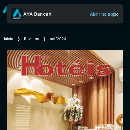
×
AYA Bancah
Abrir no app
Sobre o Aya Bancah
Início
❯
Revistas
❯
set/2023
Início
Revistas
Jornais
Notícias