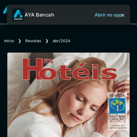
×
AYA Bancah
Abrir no app
Sobre o Aya Bancah
Início
❯
Revistas
❯
abr/2024
Início
Revistas
Jornais
Notícias