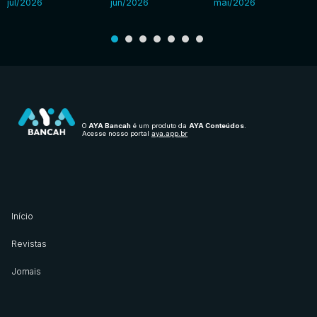
jul/2026
jun/2026
mai/2026
O
AYA Bancah
é um produto da
AYA Conteúdos
.
Acesse nosso portal
aya.app.br
Início
Revistas
Jornais