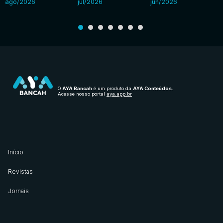
ago/2026
jul/2026
jun/2026
O
AYA Bancah
é um produto da
AYA Conteúdos
.
Acesse nosso portal
aya.app.br
Início
Revistas
Jornais