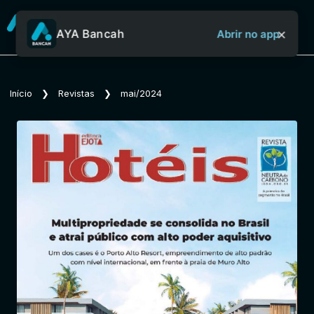
×
AYA Bancah
Abrir no app
Sobre o Aya Bancah
Início
❯
Revistas
❯
mai/2024
Início
Revistas
Jornais
Notícias