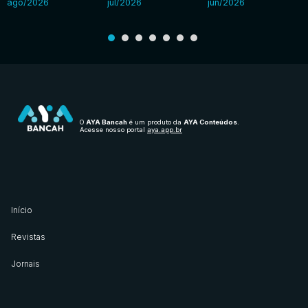
ago/2026
jul/2026
jun/2026
O
AYA Bancah
é um produto da
AYA Conteúdos
.
Acesse nosso portal
aya.app.br
Início
Revistas
Jornais