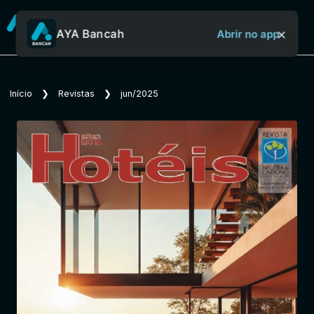
×
AYA Bancah
Abrir no app
Sobre o Aya Bancah
Início
❯
Revistas
❯
jun/2025
Início
Revistas
Jornais
Notícias