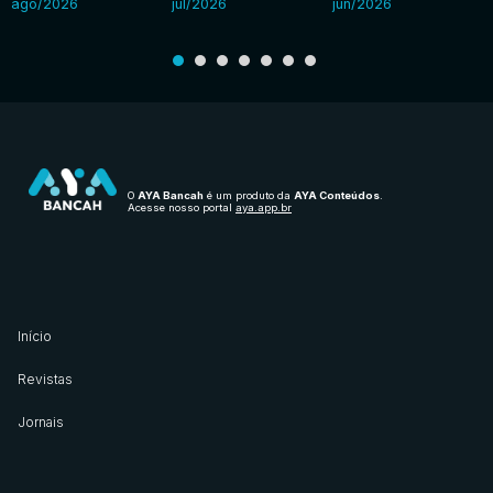
ago/2026
jul/2026
jun/2026
O
AYA Bancah
é um produto da
AYA Conteúdos
.
Acesse nosso portal
aya.app.br
Início
Revistas
Jornais