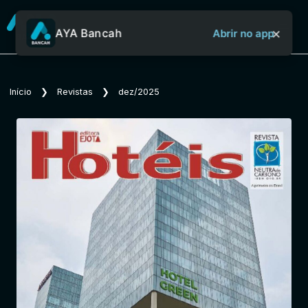
×
AYA Bancah
Abrir no app
Sobre o Aya Bancah
Início
❯
Revistas
❯
dez/2025
Início
Revistas
Jornais
Notícias