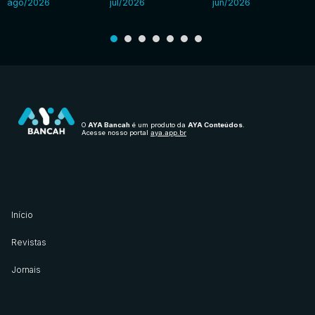
ago/2026
jul/2026
jun/2026
O
AYA Bancah
é um produto da
AYA Conteúdos
.
Acesse nosso portal
aya.app.br
Início
Revistas
Jornais