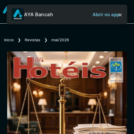
×
AYA Bancah
Abrir no app
Sobre o Aya Bancah
Início
❯
Revistas
❯
mai/2026
Início
Revistas
Jornais
Notícias