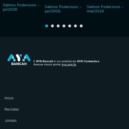
Salmos Poderosos -
Salmos Poderosos -
Salmos Poderosos -
jul/2026
jun/2026
mai/2026
O
AYA Bancah
é um produto da
AYA Conteúdos
.
Acesse nosso portal
aya.app.br
Início
Revistas
Jornais