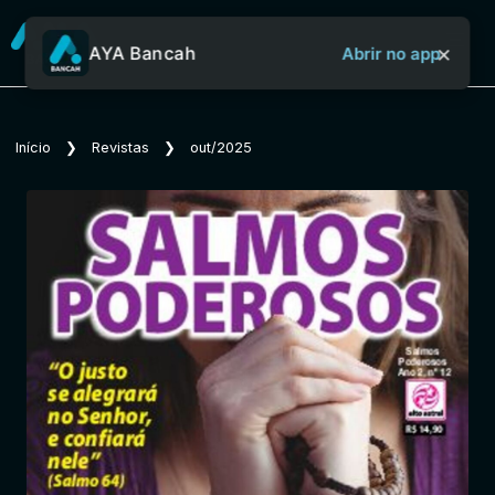
×
AYA Bancah
Abrir no app
Sobre o Aya Bancah
Início
❯
Revistas
❯
out/2025
Início
Revistas
Jornais
Notícias