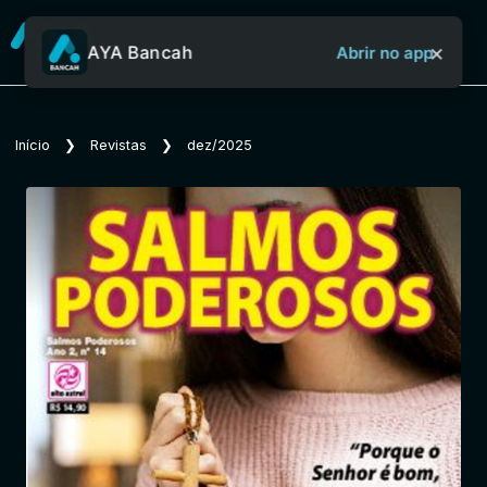
×
AYA Bancah
Abrir no app
Sobre o Aya Bancah
Início
❯
Revistas
❯
dez/2025
Início
Revistas
Jornais
Notícias