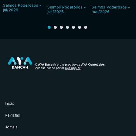
Salmos Poderosos -
Salmos Poderosos -
Salmos Poderosos -
jul/2026
jun/2026
mai/2026
O
AYA Bancah
é um produto da
AYA Conteúdos
.
Acesse nosso portal
aya.app.br
Início
Revistas
Jornais