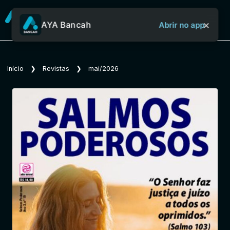
×
AYA Bancah
Abrir no app
Sobre o Aya Bancah
Início
❯
Revistas
❯
mai/2026
Início
Revistas
Jornais
Notícias