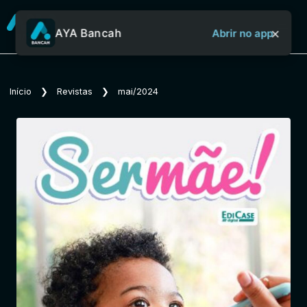
×
AYA Bancah
Abrir no app
Sobre o Aya Bancah
Início
❯
Revistas
❯
mai/2024
Início
Revistas
Jornais
Notícias