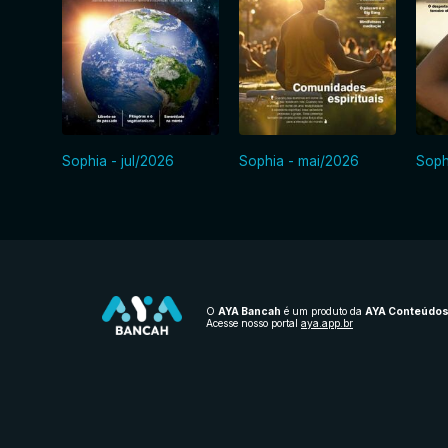
Sophia - jul/2026
Sophia - mai/2026
Soph
O
AYA Bancah
é um produto da
AYA Conteúdo
Acesse nosso portal
aya.app.br