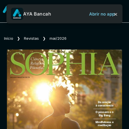
×
AYA Bancah
Abrir no app
Sobre o Aya Bancah
Início
❯
Revistas
❯
mai/2026
Início
Revistas
Jornais
Notícias