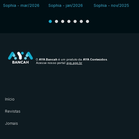
Sophia - mar/2026
Sophia - jan/2026
Sophia - nov/2025
O
AYA Bancah
é um produto da
AYA Conteúdos
.
Acesse nosso portal
aya.app.br
Início
Revistas
Jornais