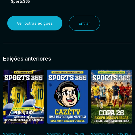
Sports365
Ver outras edições
Entrar
Edições anteriores
Sports365 -
Sports365 - jul/2026
Sports365 - jun/2026