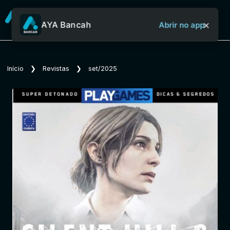
×
AYA Bancah
Abrir no app
Sobre o Aya Bancah
Início
❯
Revistas
❯
set/2025
Início
Revistas
Jornais
Notícias