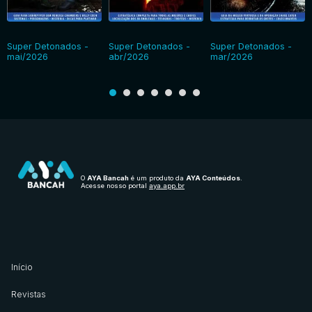
Super Detonados -
Super Detonados -
Super Detonados -
mai/2026
abr/2026
mar/2026
O
AYA Bancah
é um produto da
AYA Conteúdos
.
Acesse nosso portal
aya.app.br
Início
Revistas