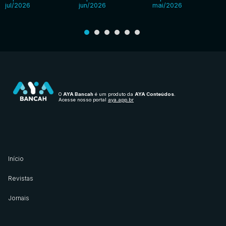
jul/2026
jun/2026
mai/2026
O
AYA Bancah
é um produto da
AYA Conteúdos
.
Acesse nosso portal
aya.app.br
Início
Revistas
Jornais