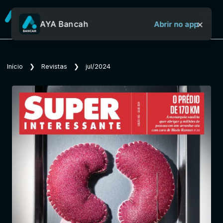
×
AYA Bancah
Abrir no app
Sobre o Aya Bancah
Início
❯
Revistas
❯
jul/2024
Início
Revistas
Jornais
Notícias