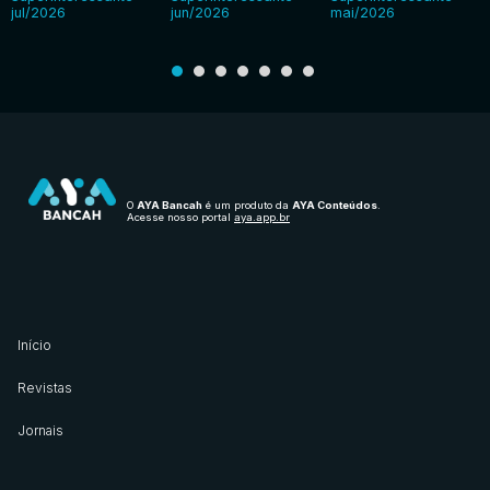
jul/2026
jun/2026
mai/2026
O
AYA Bancah
é um produto da
AYA Conteúdos
.
Acesse nosso portal
aya.app.br
Início
Revistas
Jornais