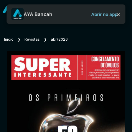
×
AYA Bancah
Abrir no app
Sobre o Aya Bancah
Início
❯
Revistas
❯
abr/2026
Início
Revistas
Jornais
Notícias