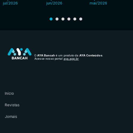
jul/2026
jun/2026
mai/2026
O
AYA Bancah
é um produto da
AYA Conteúdos
.
Acesse nosso portal
aya.app.br
Início
Revistas
Jornais