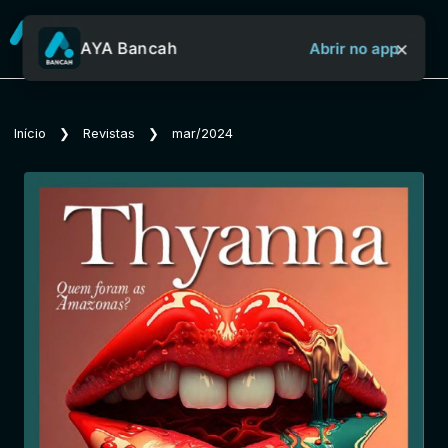
×
AYA Bancah
Abrir no app
Sobre o Aya Bancah
Início
❯
Revistas
❯
mar/2024
Início
Revistas
Jornais
Notícias