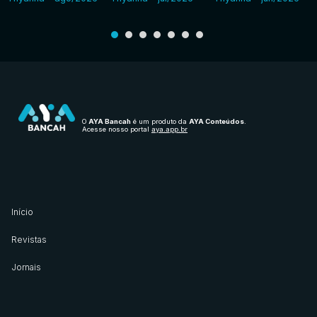
O
AYA Bancah
é um produto da
AYA Conteúdos
.
Acesse nosso portal
aya.app.br
Início
Revistas
Jornais