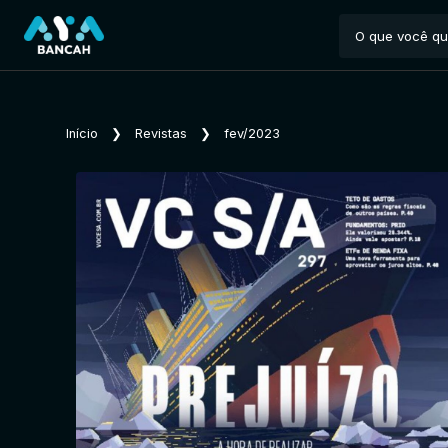
Início
❯
Revistas
❯
fev/2023