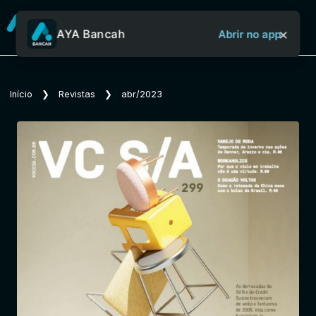
×
AYA Bancah
Abrir no app
Sobre o Aya Bancah
Início
❯
Revistas
❯
abr/2023
Início
Revistas
Jornais
Notícias