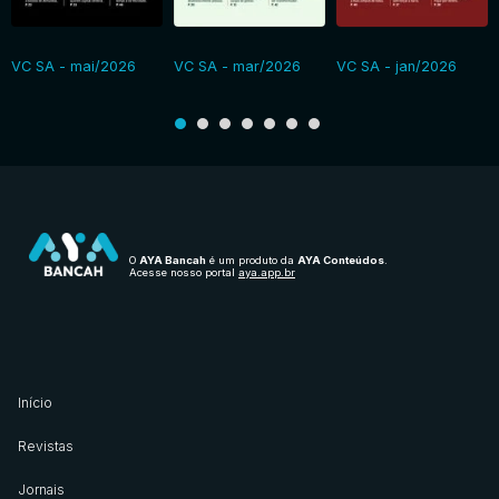
VC SA - mai/2026
VC SA - mar/2026
VC SA - jan/2026
O
AYA Bancah
é um produto da
AYA Conteúdos
.
Acesse nosso portal
aya.app.br
Início
Revistas
Jornais