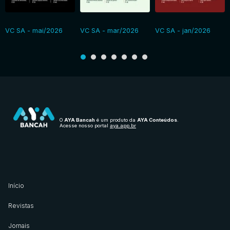
VC SA - mai/2026
VC SA - mar/2026
VC SA - jan/2026
O
AYA Bancah
é um produto da
AYA Conteúdos
.
Acesse nosso portal
aya.app.br
Início
Revistas
Jornais