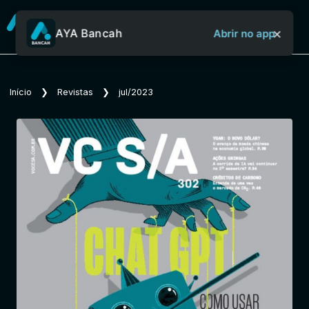
×
AYA Bancah
Abrir no app
Sobre o Aya Bancah
Início
❯
Revistas
❯
jul/2023
Início
Revistas
Jornais
Notícias