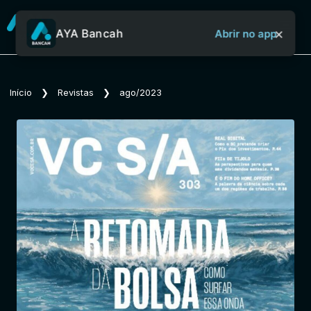
×
AYA Bancah
Abrir no app
Sobre o Aya Bancah
Início
❯
Revistas
❯
ago/2023
Início
Revistas
Jornais
Notícias