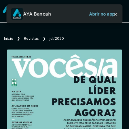
×
AYA Bancah
Abrir no app
Sobre o Aya Bancah
Início
❯
Revistas
❯
jul/2020
Início
Revistas
Jornais
Notícias