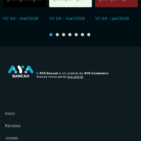
VC SA - mai/2026
VC SA - mar/2026
VC SA - jan/2026
O
AYA Bancah
é um produto da
AYA Conteúdos
.
Acesse nosso portal
aya.app.br
Início
Revistas
Jornais