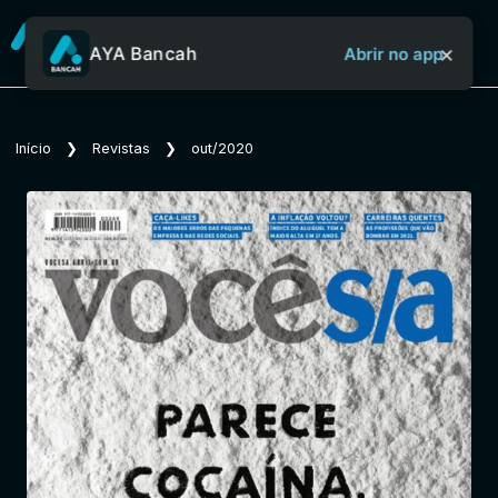
×
AYA Bancah
Abrir no app
Sobre o Aya Bancah
Início
❯
Revistas
❯
out/2020
Início
Revistas
Jornais
Notícias