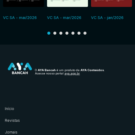
VC SA - mai/2026
VC SA - mar/2026
VC SA - jan/2026
O
AYA Bancah
é um produto da
AYA Conteúdos
.
Acesse nosso portal
aya.app.br
Início
Revistas
Jornais